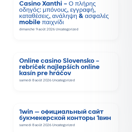
Casino Xanthi – Ο πλήρης
οδηγός: μπόνους, εγγραφή,
καταθέσεις, ανάληψη & ασφαλές
mobile παιχνίδι
dimanche 9 août 2026
Uncategorized
Online casino Slovensko –
rebríček najlepších online
kasín pre hráčov
samedi 8 août 2026
Uncategorized
1win — официальный сайт
букмекерской конторы 1вин
samedi 8 août 2026
Uncategorized