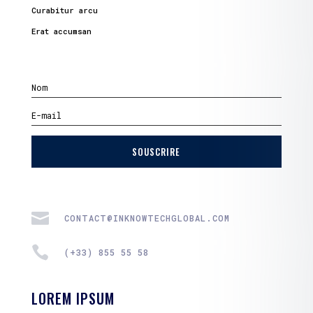
Curabitur arcu
Erat accumsan
SOUSCRIRE

CONTACT@INKNOWTECHGLOBAL.COM

(+33) 855 55 58
LOREM IPSUM