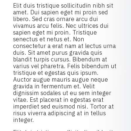
Elit duis tristique sollicitudin nibh sit
amet. Dui sapien eget mi proin sed
libero. Sed cras ornare arcu dui
vivamus arcu felis. Nec ultrices dui
sapien eget mi proin. Tristique
senectus et netus et. Non
consectetur a erat nam at lectus urna
duis. Sit amet purus gravida quis
blandit turpis cursus. Bibendum at
varius vel pharetra. Felis bibendum ut
tristique et egestas quis ipsum.
Auctor augue mauris augue neque
gravida in fermentum et. Velit
dignissim sodales ut eu sem integer
vitae. Est placerat in egestas erat
imperdiet sed euismod nisi. Tortor at
risus viverra adipiscing at in tellus
integer.