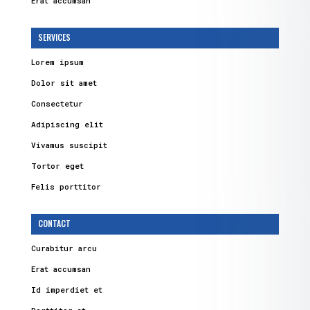
Erat accumsan
SERVICES
Lorem ipsum
Dolor sit amet
Consectetur
Adipiscing elit
Vivamus suscipit
Tortor eget
Felis porttitor
CONTACT
Curabitur arcu
Erat accumsan
Id imperdiet et