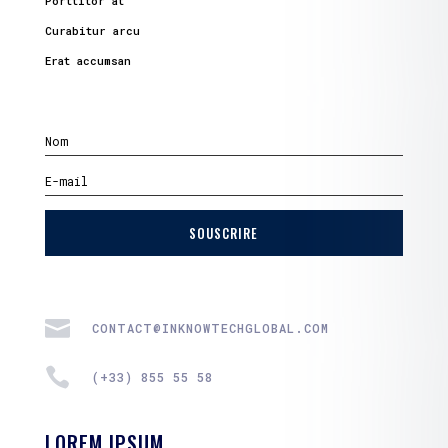
Porttitor at
Curabitur arcu
Erat accumsan
SOUSCRIRE

CONTACT@INKNOWTECHGLOBAL.COM

(+33) 855 55 58
LOREM IPSUM