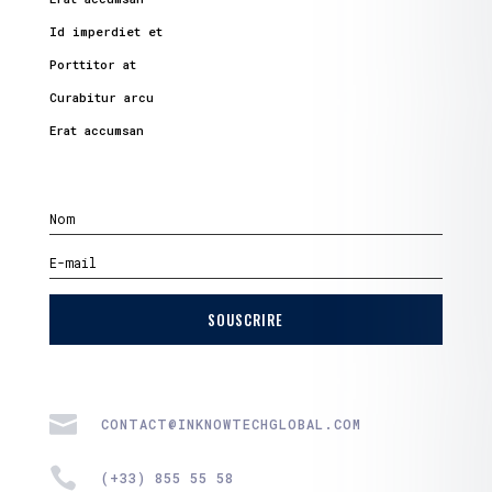
Id imperdiet et
Porttitor at
Curabitur arcu
Erat accumsan
SOUSCRIRE

CONTACT@INKNOWTECHGLOBAL.COM

(+33) 855 55 58