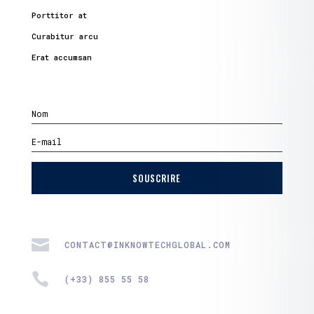
Porttitor at
Curabitur arcu
Erat accumsan
SOUSCRIRE

CONTACT@INKNOWTECHGLOBAL.COM

(+33) 855 55 58