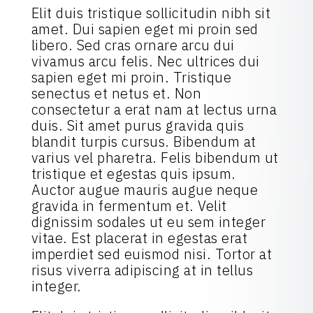
Elit duis tristique sollicitudin nibh sit
amet. Dui sapien eget mi proin sed
libero. Sed cras ornare arcu dui
vivamus arcu felis. Nec ultrices dui
sapien eget mi proin. Tristique
senectus et netus et. Non
consectetur a erat nam at lectus urna
duis. Sit amet purus gravida quis
blandit turpis cursus. Bibendum at
varius vel pharetra. Felis bibendum ut
tristique et egestas quis ipsum.
Auctor augue mauris augue neque
gravida in fermentum et. Velit
dignissim sodales ut eu sem integer
vitae. Est placerat in egestas erat
imperdiet sed euismod nisi. Tortor at
risus viverra adipiscing at in tellus
integer.