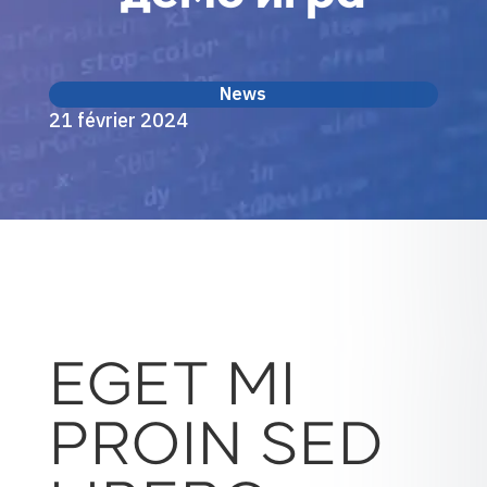
News
21 février 2024
EGET MI
PROIN SED