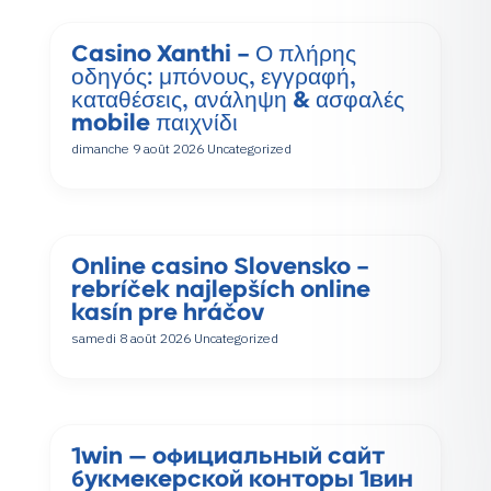
Casino Xanthi – Ο πλήρης
οδηγός: μπόνους, εγγραφή,
καταθέσεις, ανάληψη & ασφαλές
mobile παιχνίδι
dimanche 9 août 2026
Uncategorized
Online casino Slovensko –
rebríček najlepších online
kasín pre hráčov
samedi 8 août 2026
Uncategorized
1win — официальный сайт
букмекерской конторы 1вин