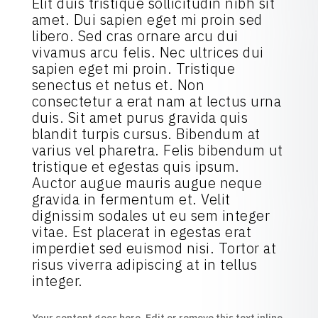
Elit duis tristique sollicitudin nibh sit
amet. Dui sapien eget mi proin sed
libero. Sed cras ornare arcu dui
vivamus arcu felis. Nec ultrices dui
sapien eget mi proin. Tristique
senectus et netus et. Non
consectetur a erat nam at lectus urna
duis. Sit amet purus gravida quis
blandit turpis cursus. Bibendum at
varius vel pharetra. Felis bibendum ut
tristique et egestas quis ipsum.
Auctor augue mauris augue neque
gravida in fermentum et. Velit
dignissim sodales ut eu sem integer
vitae. Est placerat in egestas erat
imperdiet sed euismod nisi. Tortor at
risus viverra adipiscing at in tellus
integer.