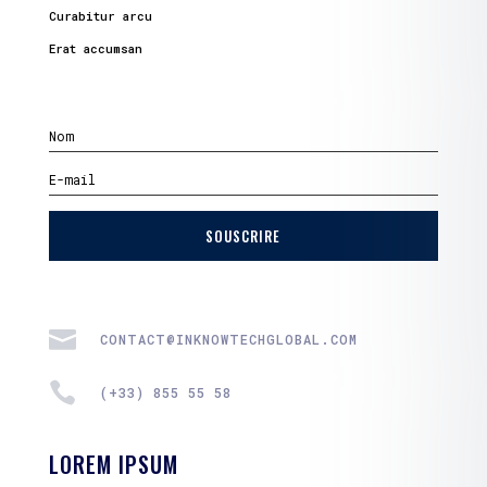
Curabitur arcu
Erat accumsan
SOUSCRIRE

CONTACT@INKNOWTECHGLOBAL.COM

(+33) 855 55 58
LOREM IPSUM