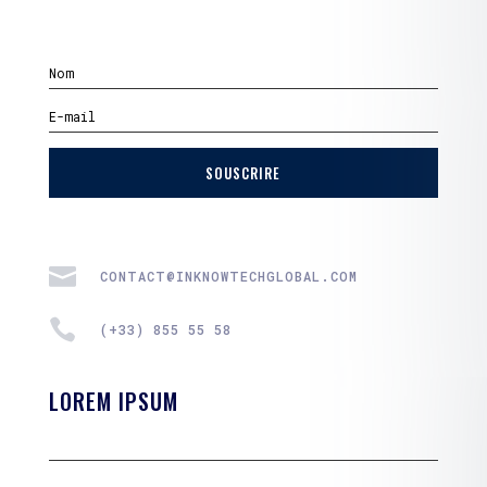
SOUSCRIRE

CONTACT@INKNOWTECHGLOBAL.COM

(+33) 855 55 58
LOREM IPSUM