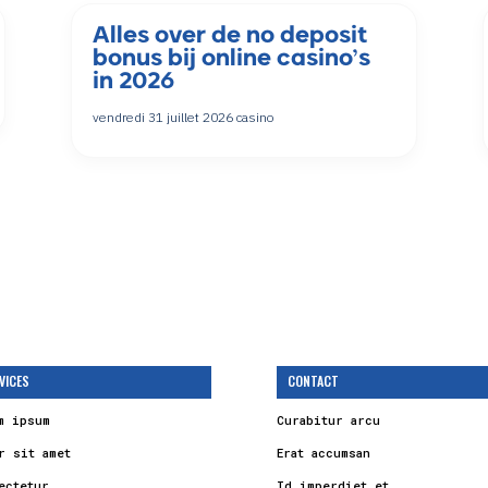
Alles over de no deposit
bonus bij online casino’s
in 2026
vendredi 31 juillet 2026
casino
VICES
CONTACT
m ipsum
Curabitur arcu
r sit amet
Erat accumsan
ectetur
Id imperdiet et