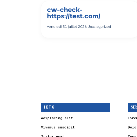
cw-check-
https://test.com/
vendredi 31 juillet 2026
Uncategorized
I K T G
SER
Adipiscing elit
Lore
Vivamus suscipit
Dolo
Tortor eget
Cons