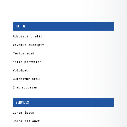
I K T G
Adipiscing elit
Vivamus suscipit
Tortor eget
Felis porttitor
Volutpat
Curabitur arcu
Erat accumsan
SERVICES
Lorem ipsum
Dolor sit amet