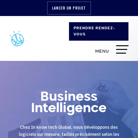
LANCER UN PROJET
PRENDRE RENDEZ-
VOUS
Business
Intelligence
Chez In know tech Global, nous développons des
logiciels sur mesure, taillés précisément selon les