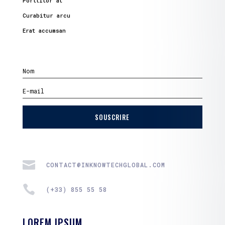
Porttitor at
Curabitur arcu
Erat accumsan
SOUSCRIRE

CONTACT@INKNOWTECHGLOBAL.COM

(+33) 855 55 58
LOREM IPSUM