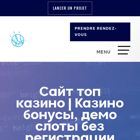
LANCER UN PROJET
PRENDRE RENDEZ-
VOUS
Сайт топ
казино | Казино
бонусы, демо
слоты без
регистрации