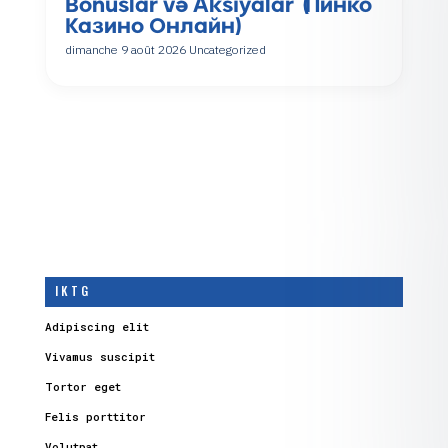
Bonuslar və Aksiyalar (Пинко
Казино Онлайн)
dimanche 9 août 2026
Uncategorized
I K T G
Adipiscing elit
Vivamus suscipit
Tortor eget
Felis porttitor
Volutpat