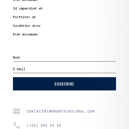
Id imperdiet et
Porttitor at
Curabitur arcu
Erat accumsan
SOUSCRIRE

CONTACT@INKNOWTECHGLOBAL.COM

(+33) 855 55 58