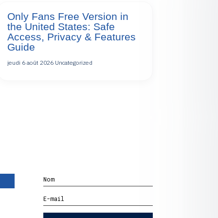
Only Fans Free Version in
the United States: Safe
Access, Privacy & Features
Guide
jeudi 6 août 2026
Uncategorized