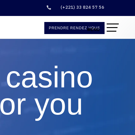
(+221) 33 824 57 56

PRENDRE RENDEZ-VOUS
 casino
for you