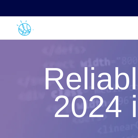
Reliab
2024 i