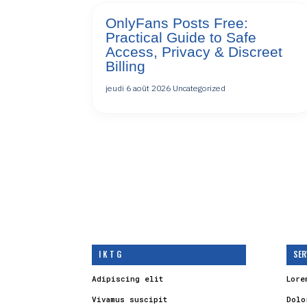
OnlyFans Posts Free:
Practical Guide to Safe
Access, Privacy & Discreet
Billing
jeudi 6 août 2026
Uncategorized
I K T G
SER
Adipiscing elit
Lore
Vivamus suscipit
Dolo