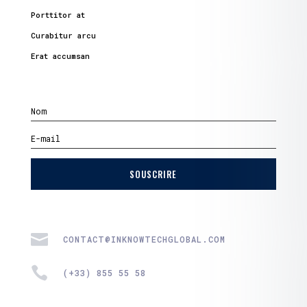
Porttitor at
Curabitur arcu
Erat accumsan
SOUSCRIRE

CONTACT@INKNOWTECHGLOBAL.COM

(+33) 855 55 58