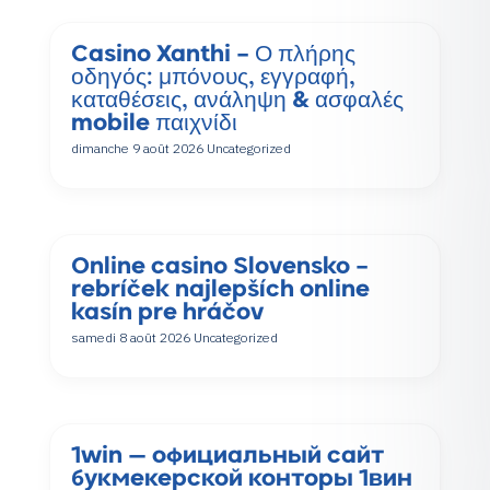
Casino Xanthi – Ο πλήρης
οδηγός: μπόνους, εγγραφή,
καταθέσεις, ανάληψη & ασφαλές
mobile παιχνίδι
dimanche 9 août 2026
Uncategorized
Online casino Slovensko –
rebríček najlepších online
kasín pre hráčov
samedi 8 août 2026
Uncategorized
1win — официальный сайт
букмекерской конторы 1вин