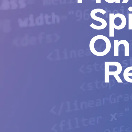
Sp
On
R