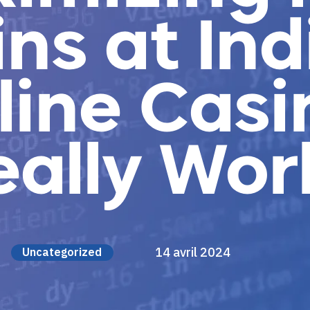
ins at Ind
line Casi
eally Wor
14 avril 2024
Uncategorized