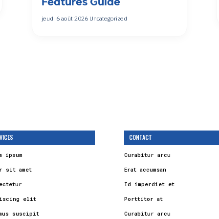
Features Guide
jeudi 6 août 2026
Uncategorized
VICES
CONTACT
m ipsum
Curabitur arcu
r sit amet
Erat accumsan
ectetur
Id imperdiet et
iscing elit
Porttitor at
mus suscipit
Curabitur arcu