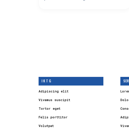
I K T G
SER
Adipiscing elit
Lore
Vivamus suscipit
Dolo
Tortor eget
Cons
Felis porttitor
Adip
Volutpat
Viva