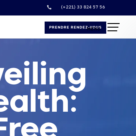
(+221) 33 824 57 56

PRENDRE RENDEZ-VOUS
eiling
alth:
Free