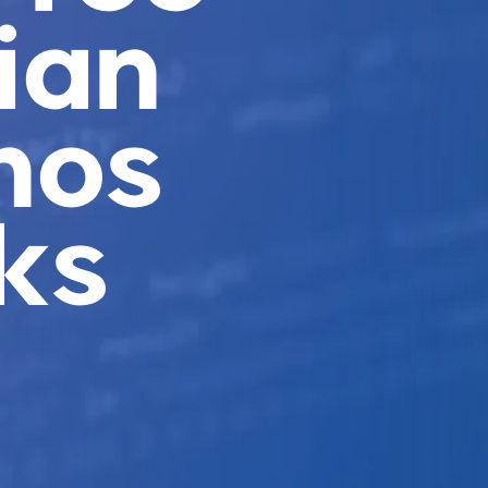
ian
nos
ks