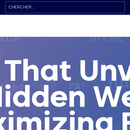
 That Unv
Hidden We
imizing 