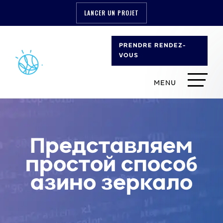
LANCER UN PROJET
PRENDRE RENDEZ-
VOUS
Представляем
простой способ
азино зеркало