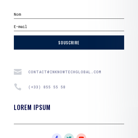
SOUSCRIRE

CONTACT@INKNOWTECHGLOBAL.COM

(+33) 855 55 58
LOREM IPSUM