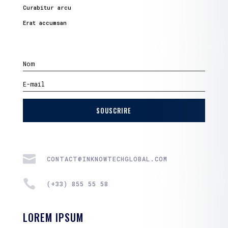
Curabitur arcu
Erat accumsan
SOUSCRIRE

CONTACT@INKNOWTECHGLOBAL.COM

(+33) 855 55 58
LOREM IPSUM