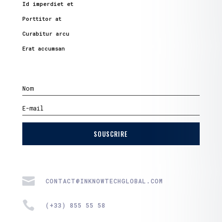
Id imperdiet et
Porttitor at
Curabitur arcu
Erat accumsan
SOUSCRIRE

CONTACT@INKNOWTECHGLOBAL.COM

(+33) 855 55 58