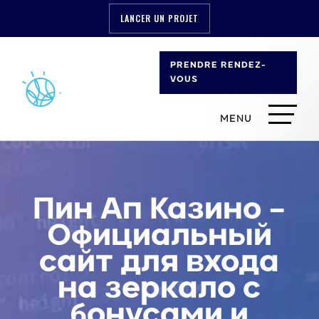
LANCER UN PROJET
PRENDRE RENDEZ-
VOUS
Пин Ап Казино –
Официальный
сайт для входа
на зеркало с
бонусами и