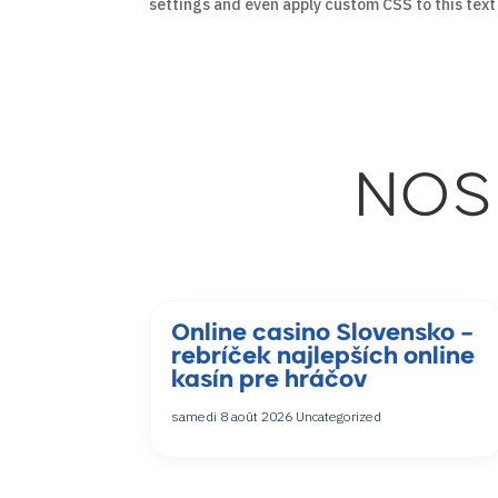
settings and even apply custom CSS to this tex
NOS
Online casino Slovensko –
rebríček najlepších online
kasín pre hráčov
samedi 8 août 2026
Uncategorized