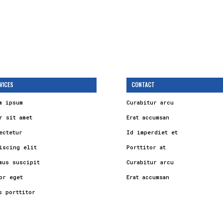
VICES
CONTACT
m ipsum
Curabitur arcu
r sit amet
Erat accumsan
ectetur
Id imperdiet et
iscing elit
Porttitor at
mus suscipit
Curabitur arcu
or eget
Erat accumsan
s porttitor