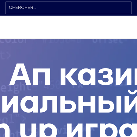
 Ап кази
иальный
n up игр