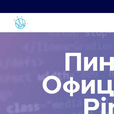
Пин
Офиц
Pi