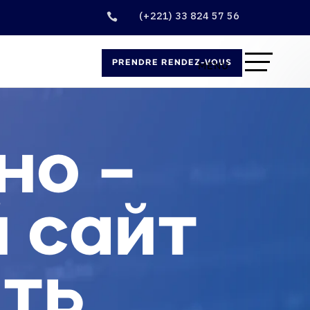
(+221) 33 824 57 56

PRENDRE RENDEZ-VOUS
но –
 сайт
ать