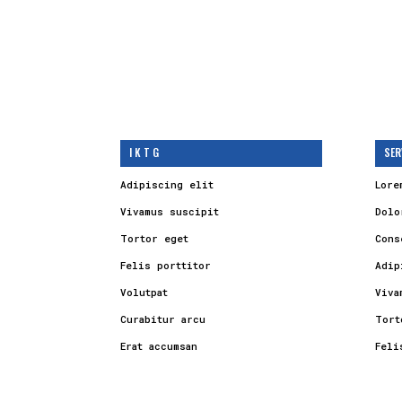
I K T G
SER
Adipiscing elit
Lore
Vivamus suscipit
Dolo
Tortor eget
Cons
Felis porttitor
Adip
Volutpat
Viva
Curabitur arcu
Tort
Erat accumsan
Feli