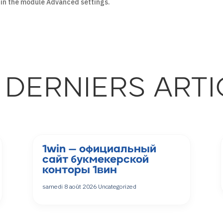
t in the module Advanced settings.
 DERNIERS ARTI
1win — официальный
сайт букмекерской
конторы 1вин
samedi 8 août 2026
Uncategorized