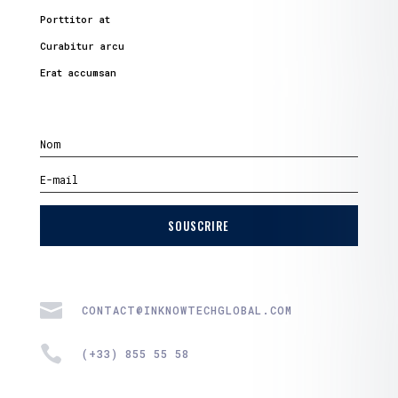
Porttitor at
Curabitur arcu
Erat accumsan
SOUSCRIRE

CONTACT@INKNOWTECHGLOBAL.COM

(+33) 855 55 58