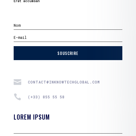
Erat accumsan
SOUSCRIRE

CONTACT@INKNOWTECHGLOBAL.COM

(+33) 855 55 58
LOREM IPSUM