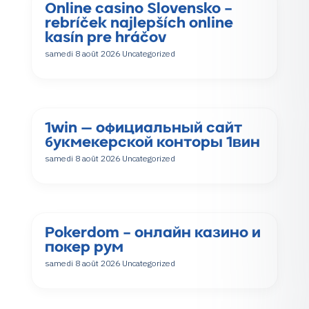
Online casino Slovensko –
rebríček najlepších online
kasín pre hráčov
samedi 8 août 2026
Uncategorized
1win — официальный сайт
букмекерской конторы 1вин
samedi 8 août 2026
Uncategorized
Pokerdom – онлайн казино и
покер рум
samedi 8 août 2026
Uncategorized