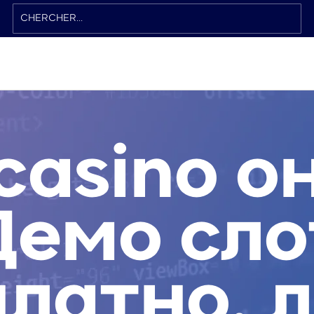
 casino о
Демо сл
латно, 