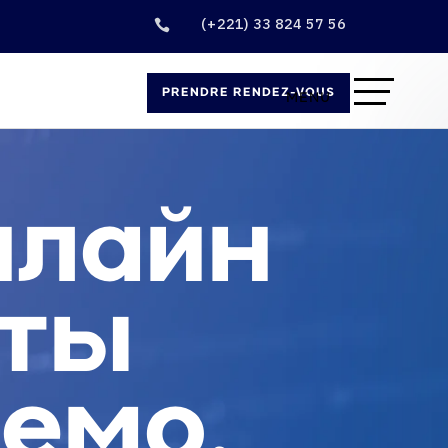
(+221) 33 824 57 56

PRENDRE RENDEZ-VOUS
нлайн
оты
демо,