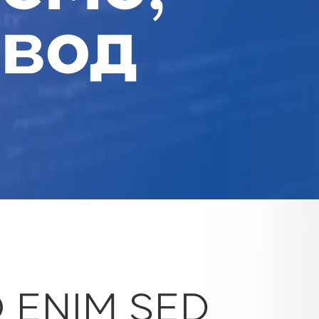
ывод
O ENIM SED