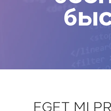
быс
EGET MI P