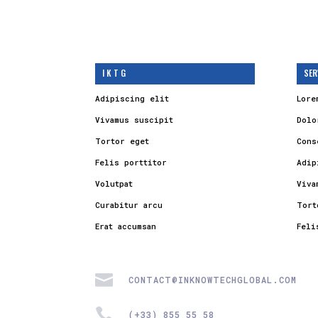
I K T G
SER
Adipiscing elit
Lore
Vivamus suscipit
Dolo
Tortor eget
Cons
Felis porttitor
Adip
Volutpat
Viva
Curabitur arcu
Tort
Erat accumsan
Feli

CONTACT@INKNOWTECHGLOBAL.COM

(+33) 855 55 58