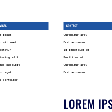
VICES
CONTACT
m ipsum
Curabitur arcu
r sit amet
Erat accumsan
ectetur
Id imperdiet et
iscing elit
Porttitor at
mus suscipit
Curabitur arcu
or eget
Erat accumsan
s porttitor
LOREM IP