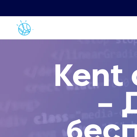
Kent
– 
бесп