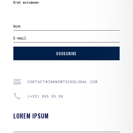
Erat accumsan
SOUSCRIRE

CONTACT@INKNOWTECHGLOBAL.COM

(+33) 855 55 58
LOREM IPSUM