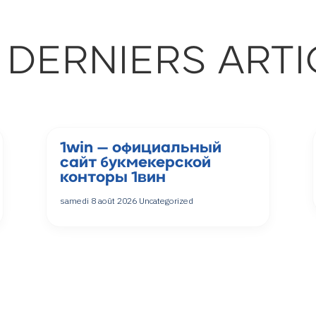
 DERNIERS ARTI
1win — официальный
сайт букмекерской
конторы 1вин
samedi 8 août 2026
Uncategorized