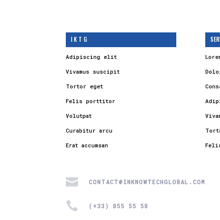
I K T G
SER
Adipiscing elit
Lore
Vivamus suscipit
Dolo
Tortor eget
Cons
Felis porttitor
Adip
Volutpat
Viva
Curabitur arcu
Tort
Erat accumsan
Feli

CONTACT@INKNOWTECHGLOBAL.COM

(+33) 855 55 58