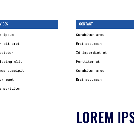
VICES
CONTACT
m ipsum
Curabitur arcu
r sit amet
Erat accumsan
ectetur
Id imperdiet et
iscing elit
Porttitor at
mus suscipit
Curabitur arcu
or eget
Erat accumsan
s porttitor
LOREM IP