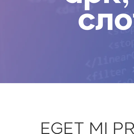
сл
EGET MI P