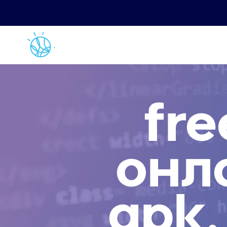
fre
онл
apk,