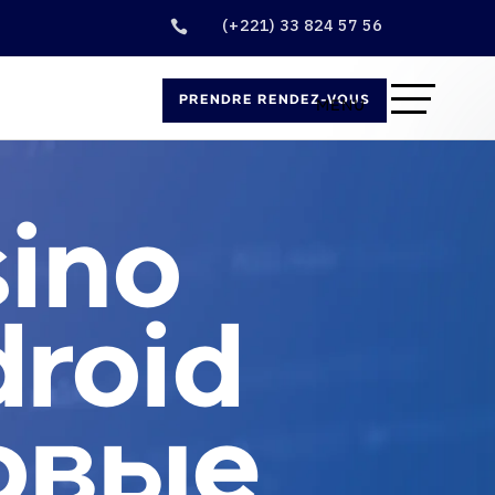
(+221) 33 824 57 56

PRENDRE RENDEZ-VOUS
sino
roid
ровые