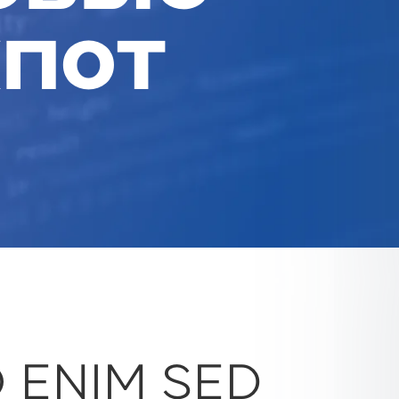
пот
O ENIM SED