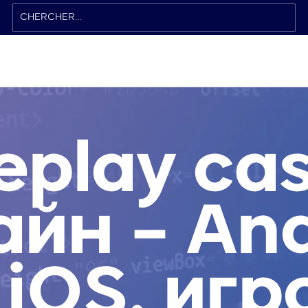
eplay ca
айн – And
 iOS, иг