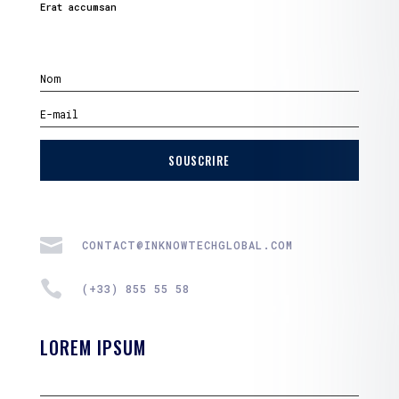
Erat accumsan
SOUSCRIRE

CONTACT@INKNOWTECHGLOBAL.COM

(+33) 855 55 58
LOREM IPSUM