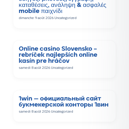
καταθέσεις, ανάληψη & ασφαλές
mobile παιχνίδι
dimanche 9 août 2026
Uncategorized
Online casino Slovensko –
rebríček najlepších online
kasín pre hráčov
samedi 8 août 2026
Uncategorized
1win — официальный сайт
букмекерской конторы 1вин
samedi 8 août 2026
Uncategorized