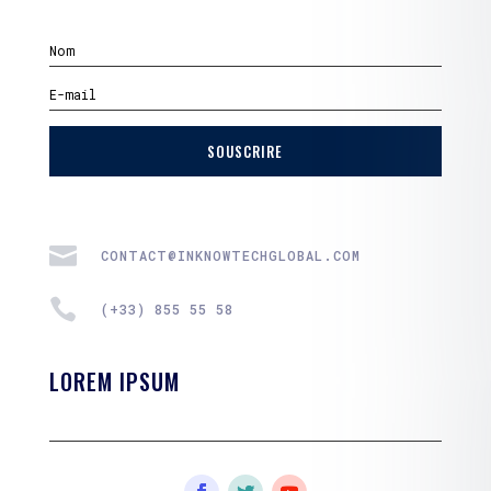
SOUSCRIRE

CONTACT@INKNOWTECHGLOBAL.COM

(+33) 855 55 58
LOREM IPSUM