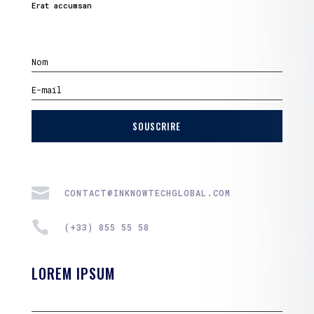
Erat accumsan
SOUSCRIRE

CONTACT@INKNOWTECHGLOBAL.COM

(+33) 855 55 58
LOREM IPSUM