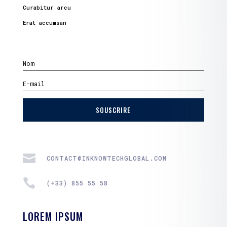
Curabitur arcu
Erat accumsan
SOUSCRIRE

CONTACT@INKNOWTECHGLOBAL.COM

(+33) 855 55 58
LOREM IPSUM