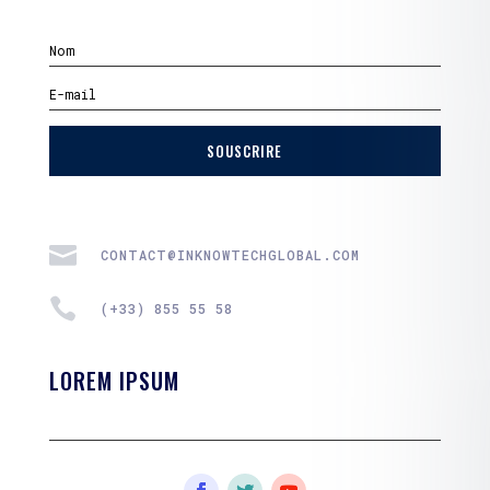
SOUSCRIRE

CONTACT@INKNOWTECHGLOBAL.COM

(+33) 855 55 58
LOREM IPSUM