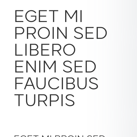
EGET MI
PROIN SED
LIBERO
ENIM SED
FAUCIBUS
TURPIS