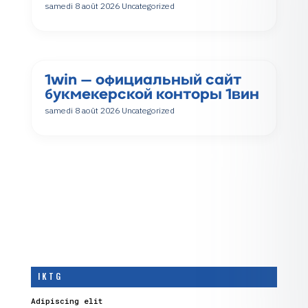
samedi 8 août 2026
Uncategorized
1win — официальный сайт
букмекерской конторы 1вин
samedi 8 août 2026
Uncategorized
I K T G
Adipiscing elit