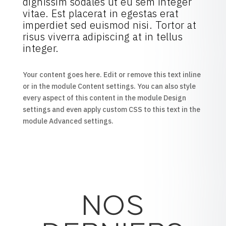
dignissim sodales ut eu sem integer
vitae. Est placerat in egestas erat
imperdiet sed euismod nisi. Tortor at
risus viverra adipiscing at in tellus
integer.
Your content goes here. Edit or remove this text inline
or in the module Content settings. You can also style
every aspect of this content in the module Design
settings and even apply custom CSS to this text in the
module Advanced settings.
NOS