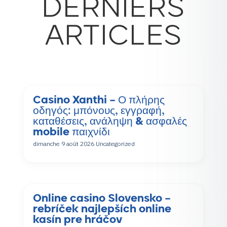
DERNIERS
ARTICLES
Casino Xanthi – Ο πλήρης
οδηγός: μπόνους, εγγραφή,
καταθέσεις, ανάληψη & ασφαλές
mobile παιχνίδι
dimanche 9 août 2026
Uncategorized
Online casino Slovensko –
rebríček najlepších online
kasín pre hráčov