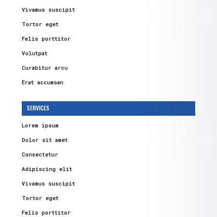
Vivamus suscipit
Tortor eget
Felis porttitor
Volutpat
Curabitur arcu
Erat accumsan
SERVICES
Lorem ipsum
Dolor sit amet
Consectetur
Adipiscing elit
Vivamus suscipit
Tortor eget
Felis porttitor