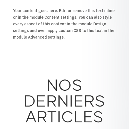
Your content goes here. Edit or remove this text inline
or in the module Content settings. You can also style
every aspect of this content in the module Design
settings and even apply custom CSS to this text in the
module Advanced settings.
NOS
DERNIERS
ARTICLES