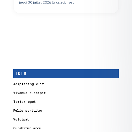
jeudi 30 juillet 2026
Uncategorized
I K T G
Adipiscing elit
Vivamus suscipit
Tortor eget
Felis porttitor
Volutpat
Curabitur arcu