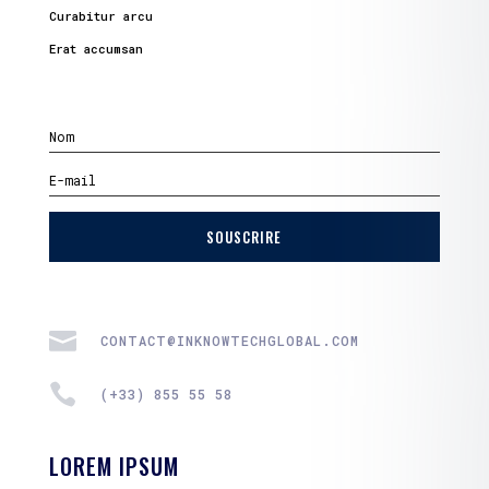
Curabitur arcu
Erat accumsan
SOUSCRIRE

CONTACT@INKNOWTECHGLOBAL.COM

(+33) 855 55 58
LOREM IPSUM